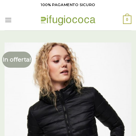
Salta
100% PAGAMENTO SICURO
ai
contenuti
0
In offerta!