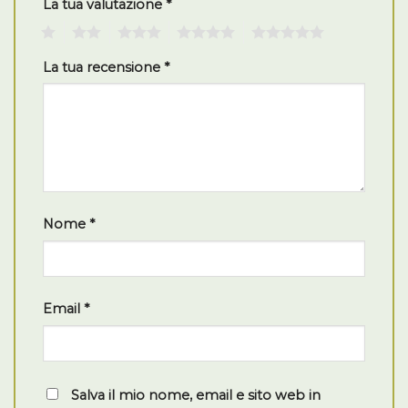
La tua valutazione
*
1
2
3
4
5
La tua recensione
*
Nome
*
Email
*
Salva il mio nome, email e sito web in