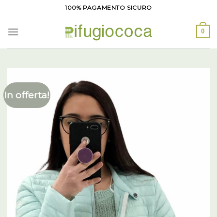
Salta
100% PAGAMENTO SICURO
ai
contenuti
0
In offerta!