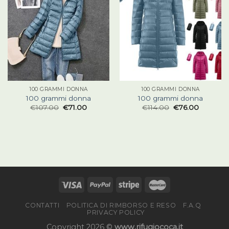
100 GRAMMI DONNA
100 GRAMMI DONNA
100 grammi donna
100 grammi donna
€
107.00
€
71.00
€
114.00
€
76.00
CONTATTI
POLITICA DI RIMBORSO E RESO
F.A.Q
PRIVACY POLICY
Copyright 2026 ©
www.rifugiococa.it