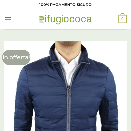
Salta
100% PAGAMENTO SICURO
ai
contenuti
0
In offerta!