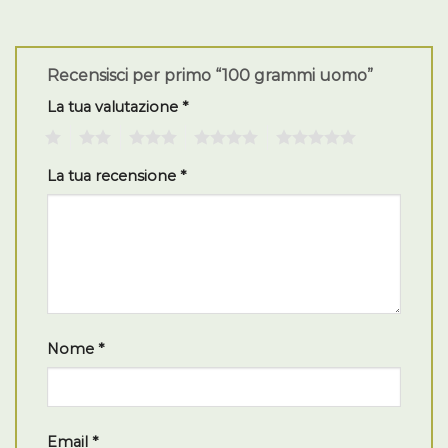
Recensisci per primo “100 grammi uomo”
La tua valutazione
*
1
2
3
4
5
La tua recensione
*
Nome
*
Email
*