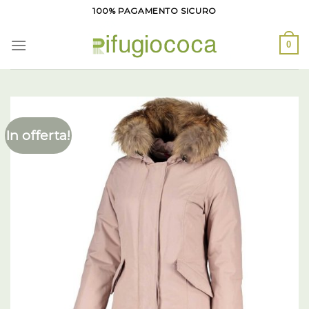
Salta
100% PAGAMENTO SICURO
ai
contenuti
0
In offerta!