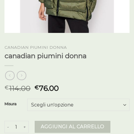
CANADIAN PIUMINI DONNA
canadian piumini donna
114.00
76.00
€
€
Misura
canadian piumini donna quantità
AGGIUNGI AL CARRELLO