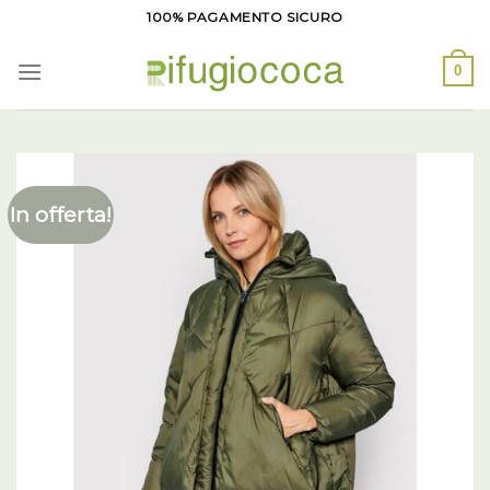
Salta
100% PAGAMENTO SICURO
ai
contenuti
0
In offerta!