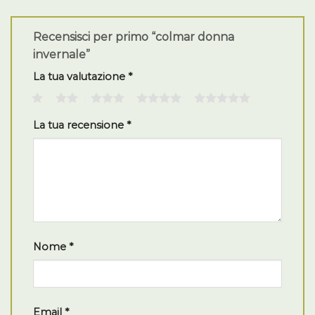
Recensisci per primo “colmar donna
invernale”
La tua valutazione
*
1
2
3
4
5
La tua recensione
*
Nome
*
Email
*