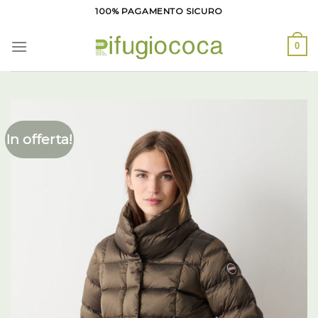
Salta
100% PAGAMENTO SICURO
ai
contenuti
0
In offerta!