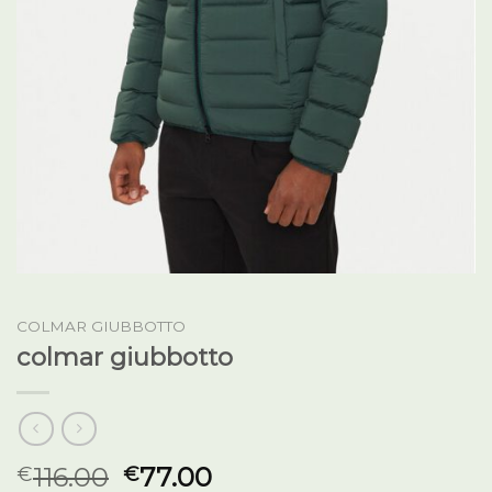
COLMAR GIUBBOTTO
colmar giubbotto
116.00
77.00
€
€