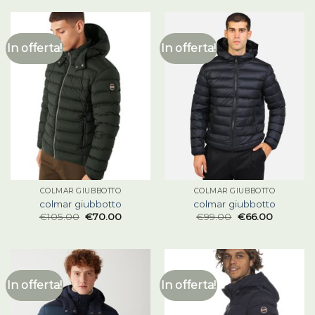
In offerta!
In offerta!
COLMAR GIUBBOTTO
COLMAR GIUBBOTTO
colmar giubbotto
colmar giubbotto
€
105.00
€
70.00
€
99.00
€
66.00
In offerta!
In offerta!