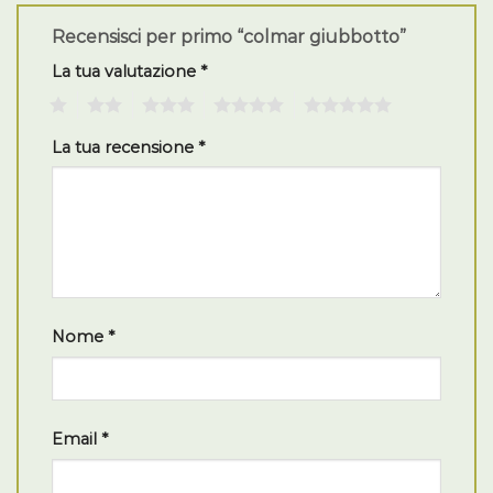
Recensisci per primo “colmar giubbotto”
La tua valutazione
*
1
2
3
4
5
La tua recensione
*
Nome
*
Email
*