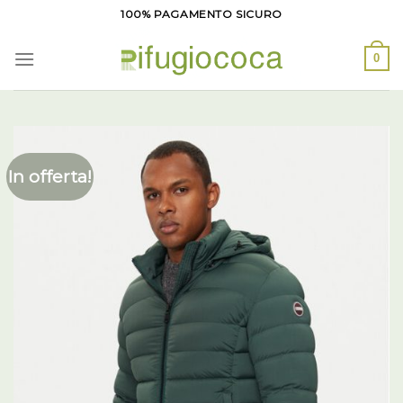
Salta
100% PAGAMENTO SICURO
ai
contenuti
0
In offerta!