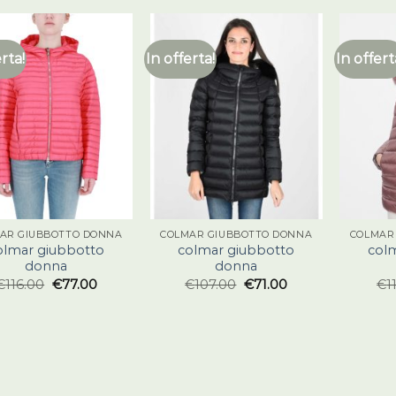
erta!
In offerta!
In offert
AR GIUBBOTTO DONNA
COLMAR GIUBBOTTO DONNA
COLMAR
olmar giubbotto
colmar giubbotto
col
donna
donna
€
116.00
€
77.00
€
107.00
€
71.00
€
1