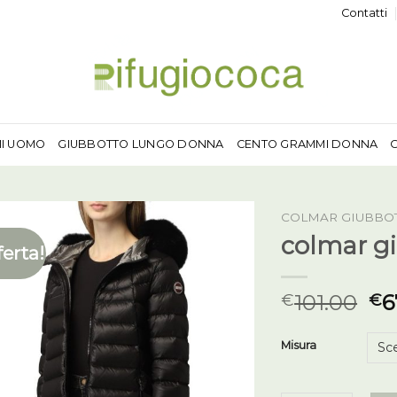
Contatti
MI UOMO
GIUBBOTTO LUNGO DONNA
CENTO GRAMMI DONNA
COLMAR GIUBBO
colmar g
ferta!
101.00
6
€
€
Misura