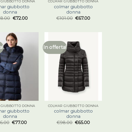
 GIUBBOTTO DONNA
COLMAR GIUBBOTTO DONNA
mar giubbotto
colmar giubbotto
donna
donna
08.00
€
72.00
€
101.00
€
67.00
a!
In offerta!
 GIUBBOTTO DONNA
COLMAR GIUBBOTTO DONNA
mar giubbotto
colmar giubbotto
donna
donna
16.00
€
77.00
€
98.00
€
65.00