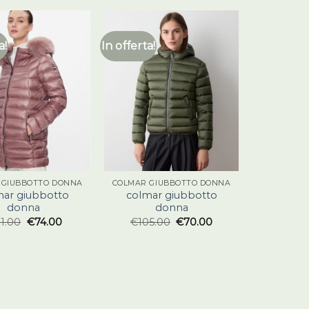
a!
In offerta!
 GIUBBOTTO DONNA
COLMAR GIUBBOTTO DONNA
mar giubbotto
colmar giubbotto
donna
donna
11.00
€
74.00
€
105.00
€
70.00