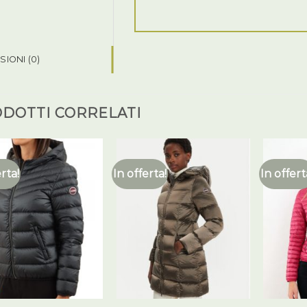
IONI (0)
DOTTI CORRELATI
erta!
In offerta!
In offert