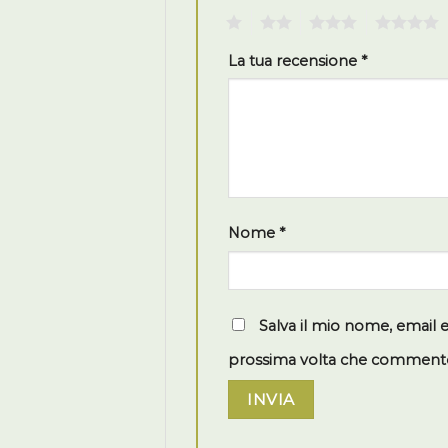
1
2
3
4
La tua recensione
*
Nome
*
Salva il mio nome, email 
prossima volta che comment