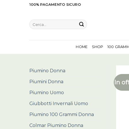
Salta
100% PAGAMENTO SICURO
ai
contenuti
Cerca:
HOME
SHOP
100 GRAM
Piumino Donna
In of
Piumini Donna
Piumino Uomo
Giubbotti Invernali Uomo
Piumino 100 Grammi Donna
Colmar Piumino Donna