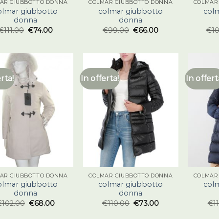
AR GIUBBOTTO DONNA
COLMAR GIUBBOTTO DONNA
COLMAR
olmar giubbotto
colmar giubbotto
col
donna
donna
€
111.00
€
74.00
€
99.00
€
66.00
€
1
erta!
In offerta!
In offert
AR GIUBBOTTO DONNA
COLMAR GIUBBOTTO DONNA
COLMAR
olmar giubbotto
colmar giubbotto
col
donna
donna
€
102.00
€
68.00
€
110.00
€
73.00
€
1