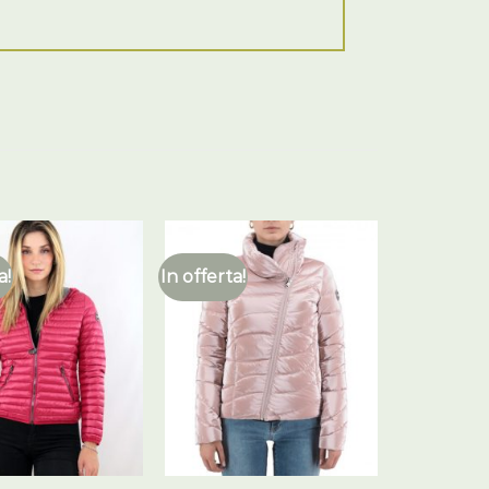
a!
In offerta!