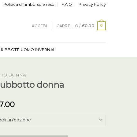
Politica di rimborso e reso
F.A.Q
Privacy Policy
0
ACCEDI
CARRELLO /
€
0.00
GIUBBOTTI UOMO INVERNALI
TTO DONNA
iubbotto donna
7.00