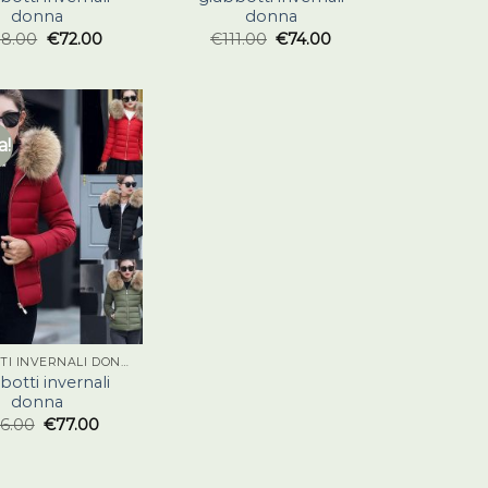
donna
donna
08.00
€
72.00
€
111.00
€
74.00
a!
GIUBBOTTI INVERNALI DONNA
botti invernali
donna
16.00
€
77.00