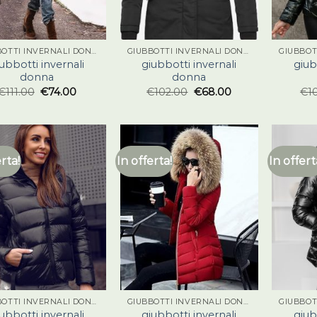
GIUBBOTTI INVERNALI DONNA
GIUBBOTTI INVERNALI DONNA
ubbotti invernali
giubbotti invernali
giub
donna
donna
€
111.00
€
74.00
€
102.00
€
68.00
€
1
erta!
In offerta!
In offert
GIUBBOTTI INVERNALI DONNA
GIUBBOTTI INVERNALI DONNA
ubbotti invernali
giubbotti invernali
giub