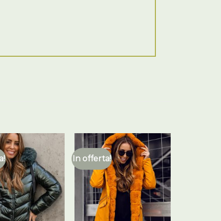
a!
In offerta!