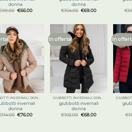
donna
donna
€
99.00
€
66.00
€
104.00
€
69.00
€
1
erta!
In offerta!
In offert
GIUBBOTTI INVERNALI DONNA
GIUBBOTTI INVERNALI DONNA
ubbotti invernali
giubbotti invernali
giub
donna
donna
€
114.00
€
76.00
€
102.00
€
68.00
€
1