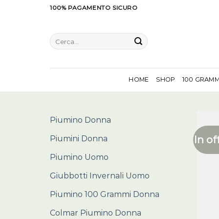
Salta
100% PAGAMENTO SICURO
ai
contenuti
Cerca:
HOME
SHOP
100 GRAM
Piumino Donna
In of
Piumini Donna
Piumino Uomo
Giubbotti Invernali Uomo
Piumino 100 Grammi Donna
Colmar Piumino Donna