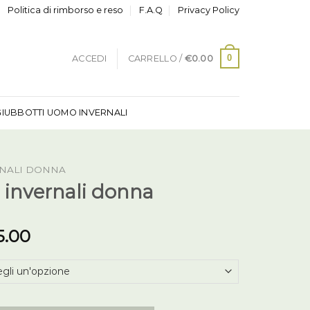
Politica di rimborso e reso
F.A.Q
Privacy Policy
0
ACCEDI
CARRELLO /
€
0.00
GIUBBOTTI UOMO INVERNALI
RNALI DONNA
 invernali donna
5.00