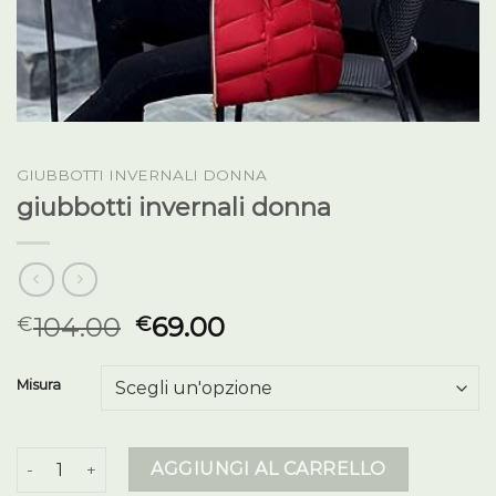
GIUBBOTTI INVERNALI DONNA
giubbotti invernali donna
104.00
69.00
€
€
Misura
giubbotti invernali donna quantità
AGGIUNGI AL CARRELLO