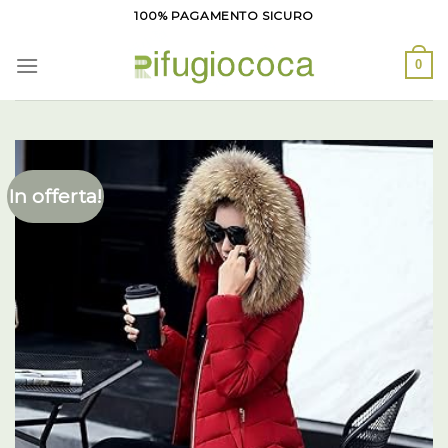
Salta
100% PAGAMENTO SICURO
ai
contenuti
0
In offerta!