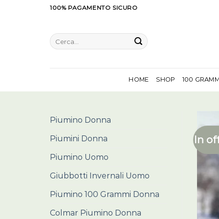
Salta
100% PAGAMENTO SICURO
ai
contenuti
Cerca:
HOME
SHOP
100 GRAM
Piumino Donna
In of
Piumini Donna
Piumino Uomo
Giubbotti Invernali Uomo
Piumino 100 Grammi Donna
Colmar Piumino Donna