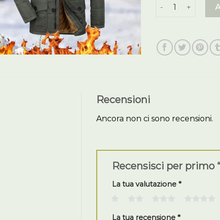
giubbotti uomo in
Recensioni
Ancora non ci sono recensioni.
Recensisci per primo 
La tua valutazione
*
1
2
3
4
La tua recensione
*