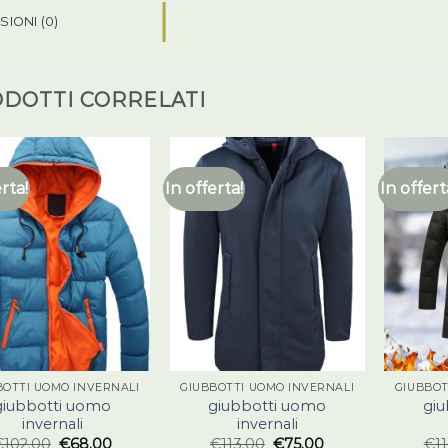
IONI (0)
DOTTI CORRELATI
erta!
In offerta!
In offert
BOTTI UOMO INVERNALI
GIUBBOTTI UOMO INVERNALI
GIUBBOT
giubbotti uomo
giubbotti uomo
gi
invernali
invernali
€
102.00
€
68.00
€
113.00
€
75.00
€
1