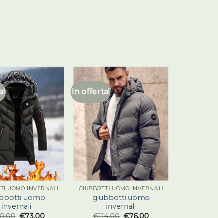
a!
In offerta!
TI UOMO INVERNALI
GIUBBOTTI UOMO INVERNALI
ubbotti uomo
giubbotti uomo
invernali
invernali
10.00
€
73.00
€
114.00
€
76.00