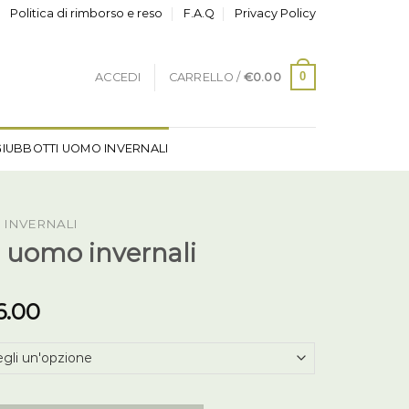
Politica di rimborso e reso
F.A.Q
Privacy Policy
0
ACCEDI
CARRELLO /
€
0.00
GIUBBOTTI UOMO INVERNALI
 INVERNALI
 uomo invernali
6.00