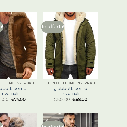
a!
In offerta!
TI UOMO INVERNALI
GIUBBOTTI UOMO INVERNALI
ubbotti uomo
giubbotti uomo
invernali
invernali
11.00
€
74.00
€
102.00
€
68.00