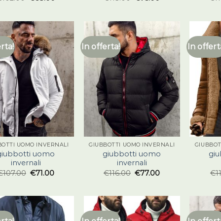
erta!
In offerta!
In offert
BOTTI UOMO INVERNALI
GIUBBOTTI UOMO INVERNALI
GIUBBOT
giubbotti uomo
giubbotti uomo
gi
invernali
invernali
€
107.00
€
71.00
€
116.00
€
77.00
€
1