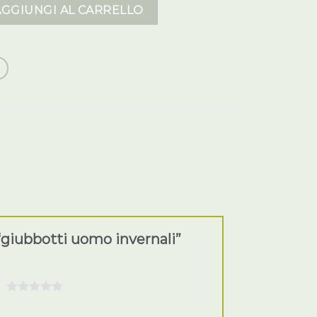
vernali quantità
AGGIUNGI AL CARRELLO
“giubbotti uomo invernali”
5