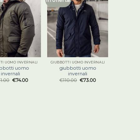
a!
In offerta!
TI UOMO INVERNALI
GIUBBOTTI UOMO INVERNALI
ubbotti uomo
giubbotti uomo
invernali
invernali
11.00
€
74.00
€
110.00
€
73.00