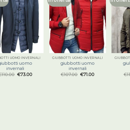
erta!
In offerta!
In offert
BOTTI UOMO INVERNALI
GIUBBOTTI UOMO INVERNALI
GIUBBOT
giubbotti uomo
giubbotti uomo
gi
invernali
invernali
€
110.00
€
73.00
€
107.00
€
71.00
€
1