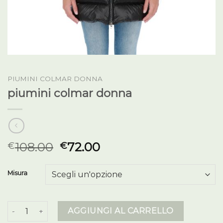
PIUMINI COLMAR DONNA
piumini colmar donna
108.00
72.00
€
€
Misura
piumini colmar donna quantità
AGGIUNGI AL CARRELLO