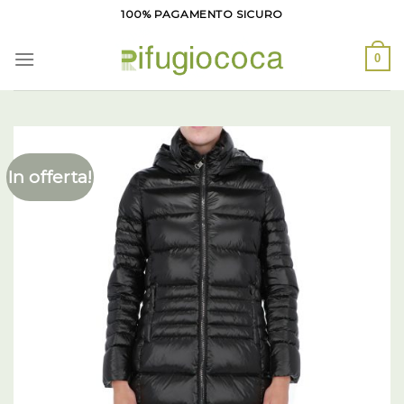
Salta
100% PAGAMENTO SICURO
ai
contenuti
0
In offerta!