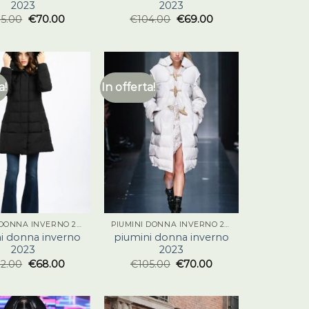
2023
2023
05.00
€
70.00
€
104.00
€
69.00
a!
In offerta!
PIUMINI DONNA INVERNO 2023
PIUMINI DONNA INVERNO 2023
i donna inverno
piumini donna inverno
2023
2023
02.00
€
68.00
€
105.00
€
70.00