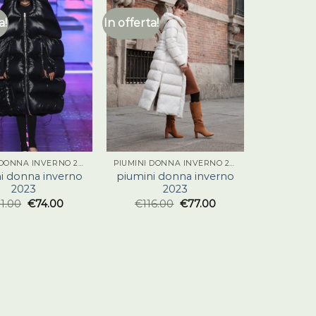
a!
In offerta!
PIUMINI DONNA INVERNO 2023
PIUMINI DONNA INVERNO 2023
i donna inverno
piumini donna inverno
2023
2023
11.00
€
74.00
€
116.00
€
77.00