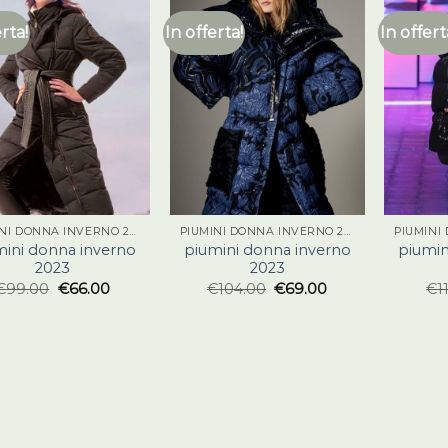
erta!
In offerta!
In offert
PIUMINI DONNA INVERNO 2023
PIUMINI DONNA INVERNO 2023
mini donna inverno
piumini donna inverno
piumin
2023
2023
€
99.00
€
66.00
€
104.00
€
69.00
€
1