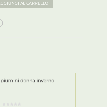
erno 2023 quantità
AGGIUNGI AL CARRELLO
“piumini donna inverno
5