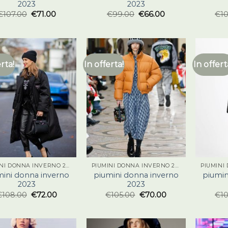
2023
2023
€
107.00
€
71.00
€
99.00
€
66.00
€
1
erta!
In offerta!
In offert
PIUMINI DONNA INVERNO 2023
PIUMINI DONNA INVERNO 2023
mini donna inverno
piumini donna inverno
piumin
2023
2023
€
108.00
€
72.00
€
105.00
€
70.00
€
1