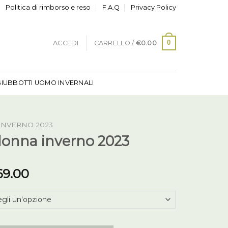
Politica di rimborso e reso
F.A.Q
Privacy Policy
0
ACCEDI
CARRELLO /
€
0.00
GIUBBOTTI UOMO INVERNALI
INVERNO 2023
donna inverno 2023
69.00