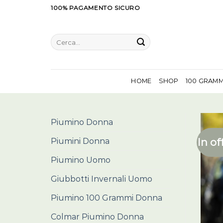
Salta
100% PAGAMENTO SICURO
ai
contenuti
Cerca:
HOME
SHOP
100 GRAM
Piumino Donna
In of
Piumini Donna
Piumino Uomo
Giubbotti Invernali Uomo
Piumino 100 Grammi Donna
Colmar Piumino Donna