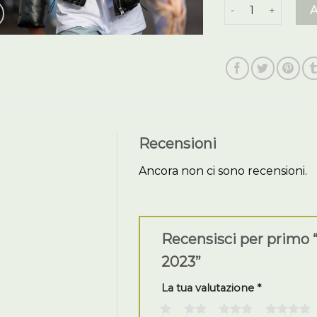
piumini donna inv
Recensioni
Ancora non ci sono recensioni.
Recensisci per primo 
2023”
La tua valutazione
*
1
2
3
4