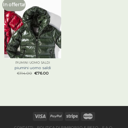
In offerta!
PIUMINI UOMO SALDI
piumini uomo saldi
€
114.00
€
76.00
CONTATTI
POLITICA DI RIMBORSO E RESO
F.A.Q