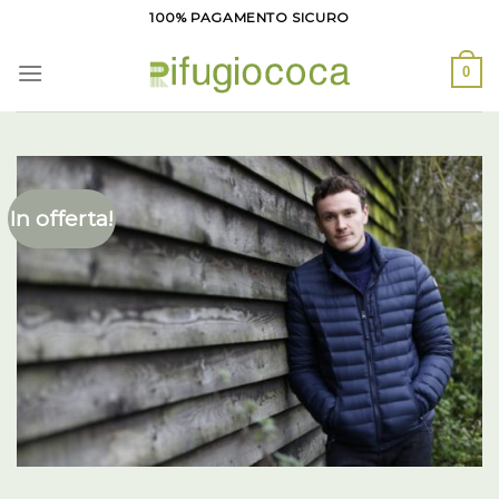
Salta
100% PAGAMENTO SICURO
ai
contenuti
0
In offerta!