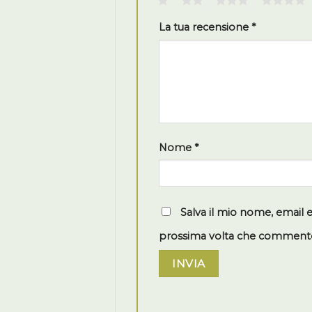
1
2
3
4
La tua recensione
*
Nome
*
Salva il mio nome, email 
prossima volta che comment