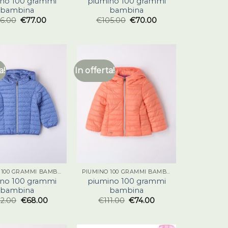
no 100 grammi
piumino 100 grammi
bambina
bambina
16.00
€
77.00
€
105.00
€
70.00
a!
In offerta!
PIUMINO 100 GRAMMI BAMBINA
PIUMINO 100 GRAMMI BAMBINA
no 100 grammi
piumino 100 grammi
bambina
bambina
02.00
€
68.00
€
111.00
€
74.00