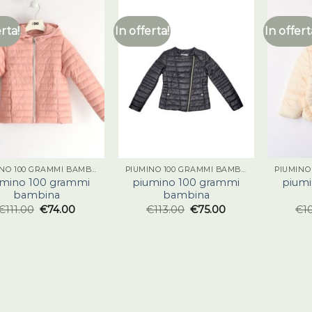
erta!
In offerta!
In offert
PIUMINO 100 GRAMMI BAMBINA
PIUMINO 100 GRAMMI BAMBINA
umino 100 grammi
piumino 100 grammi
piumi
bambina
bambina
€
111.00
€
74.00
€
113.00
€
75.00
€
1