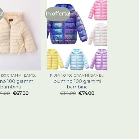
a!
In offerta!
PIUMINO 100 GRAMMI BAMBINA
PIUMINO 100 GRAMMI BAMBINA
no 100 grammi
piumino 100 grammi
bambina
bambina
01.00
€
67.00
€
111.00
€
74.00