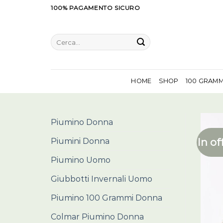
Salta
100% PAGAMENTO SICURO
ai
contenuti
Cerca:
HOME
SHOP
100 GRAM
Piumino Donna
In of
Piumini Donna
Piumino Uomo
Giubbotti Invernali Uomo
Piumino 100 Grammi Donna
Colmar Piumino Donna