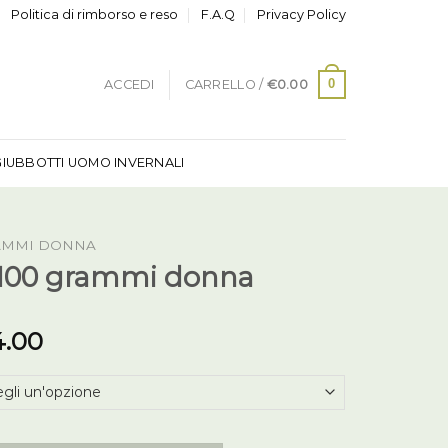
Politica di rimborso e reso
F.A.Q
Privacy Policy
0
ACCEDI
CARRELLO /
€
0.00
GIUBBOTTI UOMO INVERNALI
RAMMI DONNA
100 grammi donna
4.00