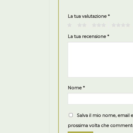
La tua valutazione
*
1
2
3
4
La tua recensione
*
Nome
*
Salva il mio nome, email 
prossima volta che comment