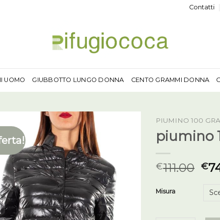
Contatti
MI UOMO
GIUBBOTTO LUNGO DONNA
CENTO GRAMMI DONNA
PIUMINO 100 G
piumino 
ferta!
111.00
7
€
€
Misura