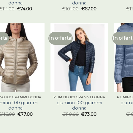
donna
donna
€
111.00
€
74.00
€
101.00
€
67.00
€
1
erta!
In offerta!
In offert
INO 100 GRAMMI DONNA
PIUMINO 100 GRAMMI DONNA
PIUMINO
umino 100 grammi
piumino 100 grammi
piumi
donna
donna
€
116.00
€
77.00
€
110.00
€
73.00
€
1