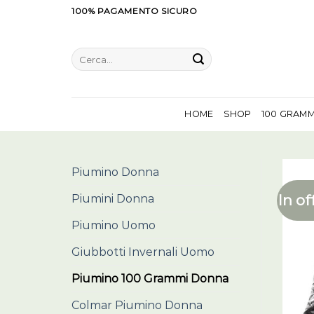
Salta
100% PAGAMENTO SICURO
ai
contenuti
Cerca:
HOME
SHOP
100 GRAM
Piumino Donna
In of
Piumini Donna
Piumino Uomo
Giubbotti Invernali Uomo
Piumino 100 Grammi Donna
Colmar Piumino Donna