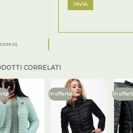
IONI (0)
DOTTI CORRELATI
erta!
In offerta!
In offert