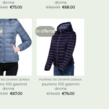
donna
donna
13.00
€
75.00
€
102.00
€
68.00
a!
In offerta!
 100 GRAMMI DONNA
PIUMINO 100 GRAMMI DONNA
no 100 grammi
piumino 100 grammi
donna
donna
01.00
€
67.00
€
114.00
€
76.00