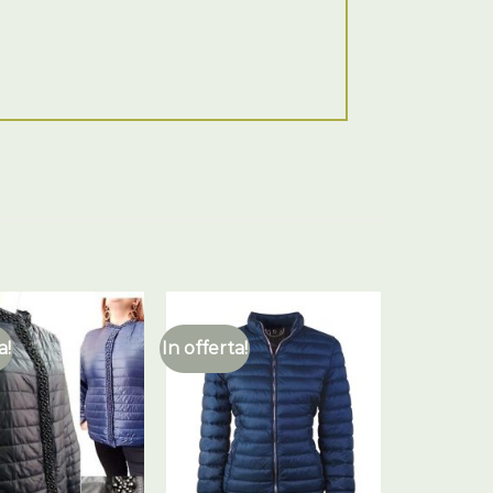
a!
In offerta!