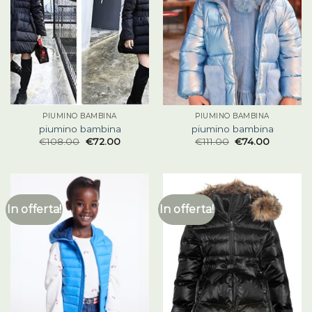
PIUMINO BAMBINA
PIUMINO BAMBINA
piumino bambina
piumino bambina
€
108.00
€
72.00
€
111.00
€
74.00
In offerta!
In offerta!