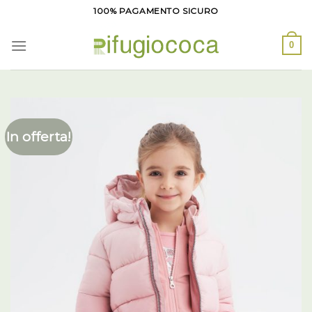
Salta
100% PAGAMENTO SICURO
ai
contenuti
0
In offerta!