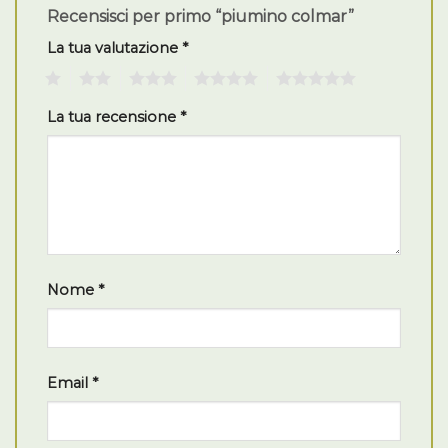
Recensisci per primo “piumino colmar”
La tua valutazione
*
1
2
3
4
5
La tua recensione
*
Nome
*
Email
*