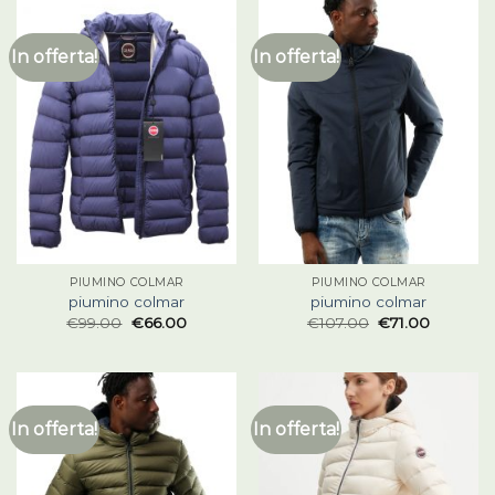
In offerta!
In offerta!
PIUMINO COLMAR
PIUMINO COLMAR
piumino colmar
piumino colmar
€
99.00
€
66.00
€
107.00
€
71.00
In offerta!
In offerta!