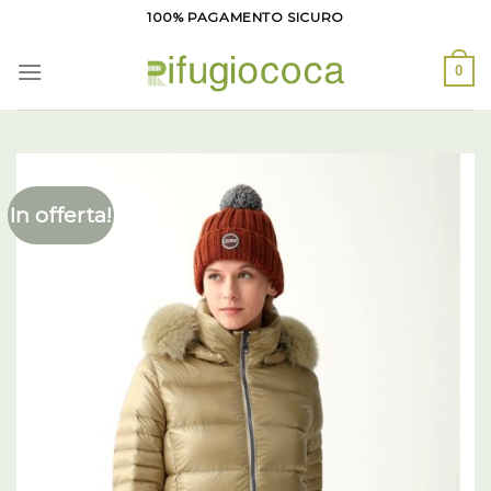
Salta
100% PAGAMENTO SICURO
ai
contenuti
0
In offerta!