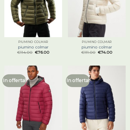
PIUMINO COLMAR
PIUMINO COLMAR
piumino colmar
piumino colmar
€
114.00
€
76.00
€
111.00
€
74.00
In offerta!
In offerta!