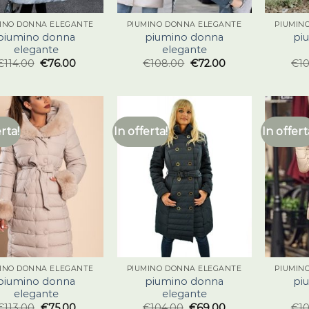
INO DONNA ELEGANTE
PIUMINO DONNA ELEGANTE
PIUMIN
piumino donna
piumino donna
pi
elegante
elegante
€
114.00
€
76.00
€
108.00
€
72.00
€
1
erta!
In offerta!
In offert
INO DONNA ELEGANTE
PIUMINO DONNA ELEGANTE
PIUMIN
piumino donna
piumino donna
pi
elegante
elegante
€
113.00
€
75.00
€
104.00
€
69.00
€
1