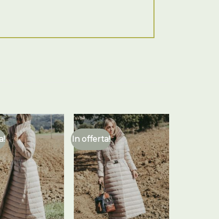
a!
In offerta!