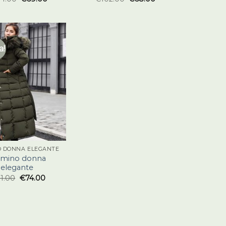
a!
O DONNA ELEGANTE
umino donna
elegante
11.00
€
74.00