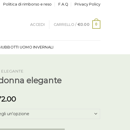
Politica di rimborso e reso
F.A.Q
Privacy Policy
0
ACCEDI
CARRELLO /
€
0.00
GIUBBOTTI UOMO INVERNALI
 ELEGANTE
donna elegante
72.00