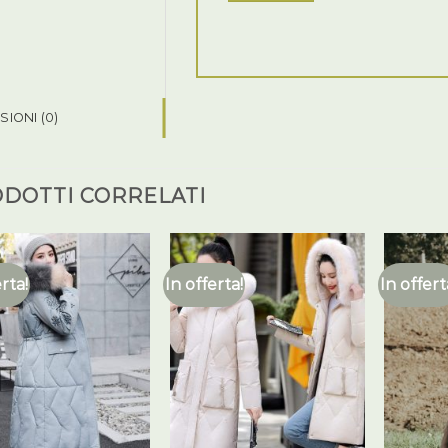
IONI (0)
DOTTI CORRELATI
erta!
In offerta!
In offert