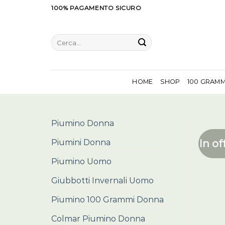
Salta
100% PAGAMENTO SICURO
ai
contenuti
Cerca:
HOME
SHOP
100 GRAM
Piumino Donna
In of
Piumini Donna
Piumino Uomo
Giubbotti Invernali Uomo
Piumino 100 Grammi Donna
Colmar Piumino Donna