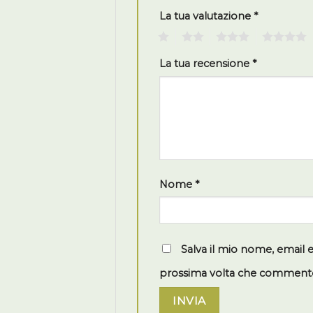
La tua valutazione
*
1
2
3
4
La tua recensione
*
Nome
*
Salva il mio nome, email 
prossima volta che comment