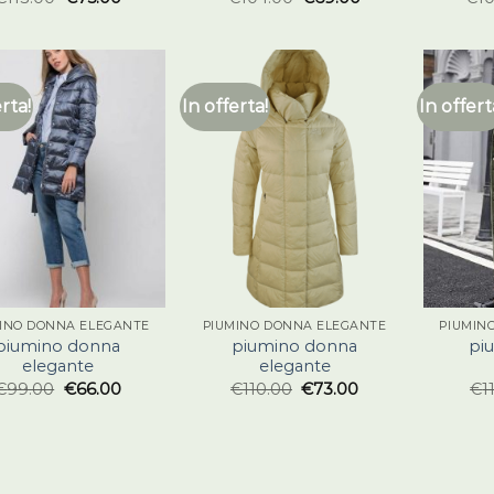
erta!
In offerta!
In offert
INO DONNA ELEGANTE
PIUMINO DONNA ELEGANTE
PIUMIN
piumino donna
piumino donna
pi
elegante
elegante
€
99.00
€
66.00
€
110.00
€
73.00
€
1