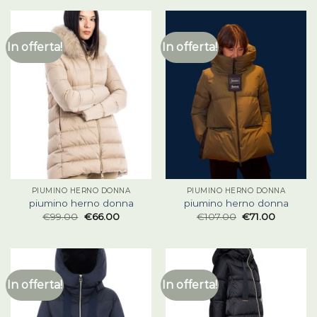
In offerta!
In offerta!
PIUMINO HERNO DONNA
PIUMINO HERNO DONNA
piumino herno donna
piumino herno donna
€
99.00
€
66.00
€
107.00
€
71.00
In offerta!
In offerta!