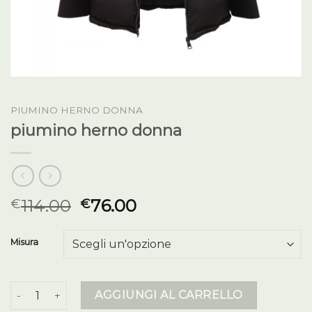
PIUMINO HERNO DONNA
piumino herno donna
114.00
76.00
€
€
Misura
piumino herno donna quantità
AGGIUNGI AL CARRELLO