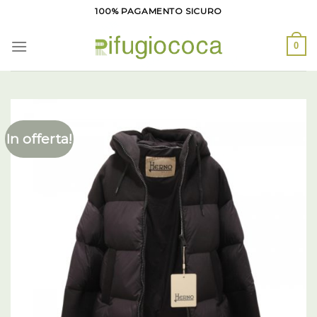
Salta
100% PAGAMENTO SICURO
ai
contenuti
0
In offerta!