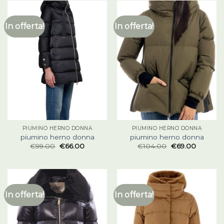
In offerta!
In offerta!
PIUMINO HERNO DONNA
PIUMINO HERNO DONNA
piumino herno donna
piumino herno donna
€
99.00
€
66.00
€
104.00
€
69.00
In offerta!
In offerta!