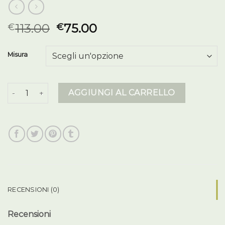
113.00
75.00
€
€
Misura
piumino herno donna quantità
AGGIUNGI AL CARRELLO
RECENSIONI (0)
Recensioni