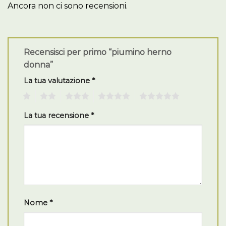
Ancora non ci sono recensioni.
Recensisci per primo “piumino herno
donna”
La tua valutazione
*
1
2
3
4
5
La tua recensione
*
Nome
*