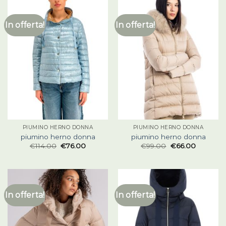
In offerta!
In offerta!
PIUMINO HERNO DONNA
PIUMINO HERNO DONNA
piumino herno donna
piumino herno donna
€
114.00
€
76.00
€
99.00
€
66.00
In offerta!
In offerta!