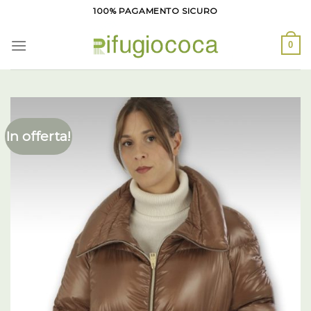
Salta
100% PAGAMENTO SICURO
ai
contenuti
0
In offerta!