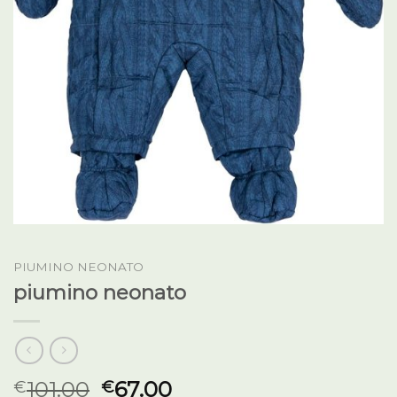
PIUMINO NEONATO
piumino neonato
101.00
67.00
€
€