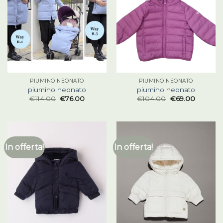
PIUMINO NEONATO
PIUMINO NEONATO
piumino neonato
piumino neonato
€
114.00
€
76.00
€
104.00
€
69.00
In offerta!
In offerta!