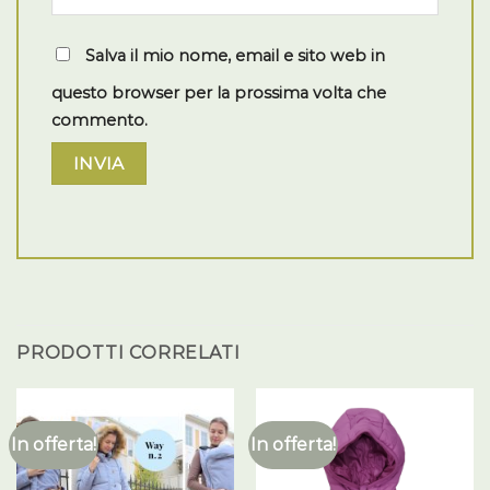
Salva il mio nome, email e sito web in
questo browser per la prossima volta che
commento.
PRODOTTI CORRELATI
In offerta!
In offerta!