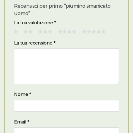
Recensisci per primo “piumino smanicato
uomo”
La tua valutazione
*
1
2
3
4
5
La tua recensione
*
Nome
*
Email
*