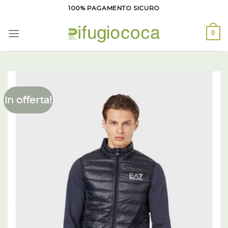
Salta
100% PAGAMENTO SICURO
ai
contenuti
0
In offerta!