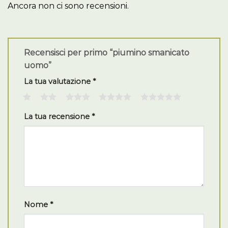
Ancora non ci sono recensioni.
Recensisci per primo “piumino smanicato
uomo”
La tua valutazione
*
1
2
3
4
5
La tua recensione
*
Nome
*