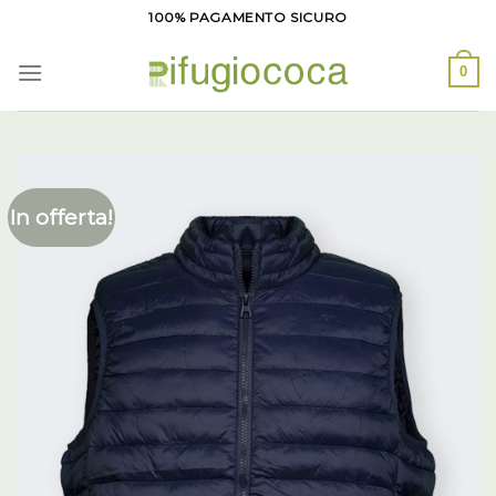
Salta
100% PAGAMENTO SICURO
ai
contenuti
0
In offerta!