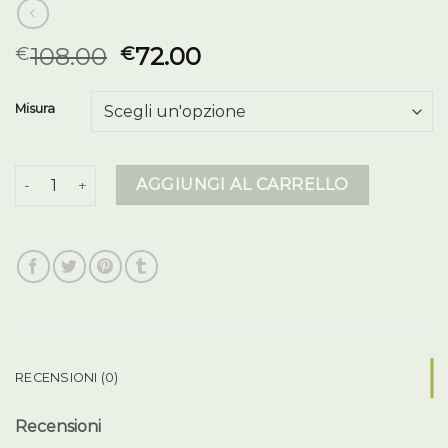
108.00
72.00
€
€
Misura
piumino smanicato uomo quantità
AGGIUNGI AL CARRELLO
RECENSIONI (0)
Recensioni