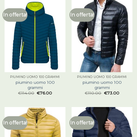
In offerta!
In offerta!
PIUMINO UOMO 100 GRAMMI
PIUMINO UOMO 100 GRAMMI
piumino uomo 100
piumino uomo 100
grammi
grammi
€
114.00
€
76.00
€
110.00
€
73.00
In offerta!
In offerta!