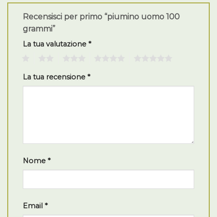
Recensisci per primo “piumino uomo 100
grammi”
La tua valutazione
*
1
2
3
4
5
La tua recensione
*
Nome
*
Email
*