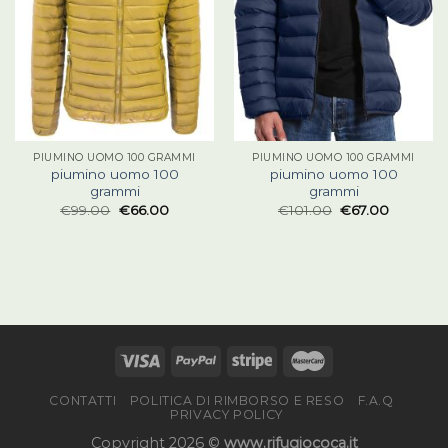
PIUMINO UOMO 100 GRAMMI
PIUMINO UOMO 100 GRAMMI
piumino uomo 100
piumino uomo 100
grammi
grammi
€
99.00
€
66.00
€
101.00
€
67.00
CONTATTI
POLITICA DI RIMBORSO E RESO
F.A.Q
PRIVACY POLICY
Copyright 2026 ©
www.rifugiococa.it