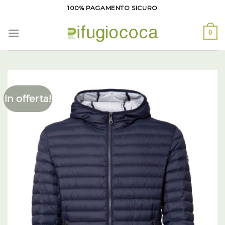
Salta
100% PAGAMENTO SICURO
ai
contenuti
0
In offerta!