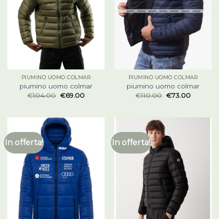
PIUMINO UOMO COLMAR
PIUMINO UOMO COLMAR
piumino uomo colmar
piumino uomo colmar
€
104.00
€
69.00
€
110.00
€
73.00
In offerta!
In offerta!