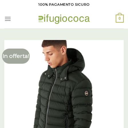
Salta
100% PAGAMENTO SICURO
ai
contenuti
0
In offerta!