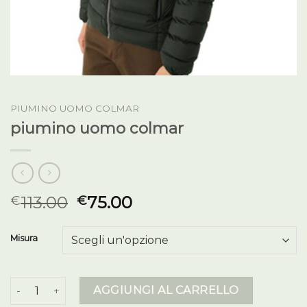
PIUMINO UOMO COLMAR
piumino uomo colmar
113.00
75.00
€
€
Misura
piumino uomo colmar quantità
AGGIUNGI AL CARRELLO