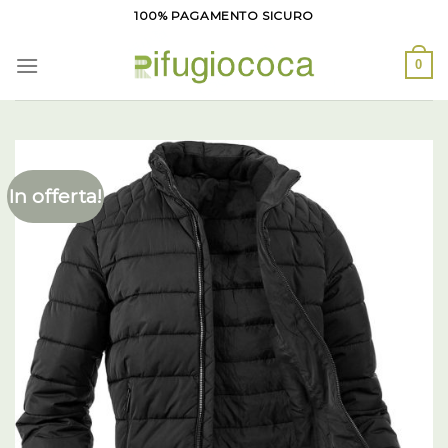
Salta
100% PAGAMENTO SICURO
ai
contenuti
0
In offerta!