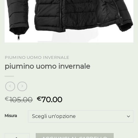
PIUMINO UOMO INVERNALE
piumino uomo invernale
105.00
70.00
€
€
Misura
piumino uomo invernale quantità