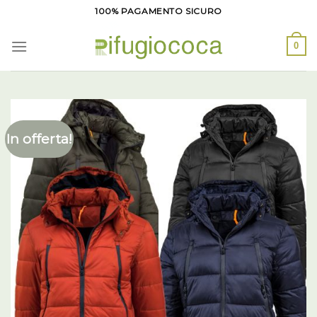
Salta
100% PAGAMENTO SICURO
ai
contenuti
0
In offerta!