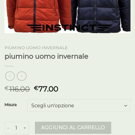
PIUMINO UOMO INVERNALE
piumino uomo invernale
116.00
77.00
€
€
Misura
piumino uomo invernale quantità
AGGIUNGI AL CARRELLO