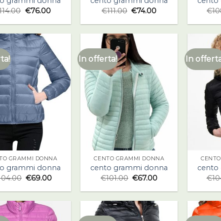
to grammi donna
cento grammi donna
cento
114.00
€
76.00
€
111.00
€
74.00
€
10
ta!
In offerta!
In offerta
TO GRAMMI DONNA
CENTO GRAMMI DONNA
CENTO
to grammi donna
cento grammi donna
cento
104.00
€
69.00
€
101.00
€
67.00
€
10