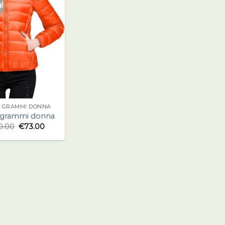
!
 GRAMMI DONNA
 grammi donna
0.00
€
73.00