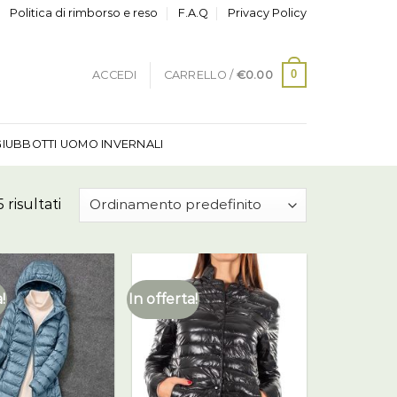
Politica di rimborso e reso
F.A.Q
Privacy Policy
0
ACCEDI
CARRELLO /
€
0.00
GIUBBOTTI UOMO INVERNALI
 risultati
!
In offerta!