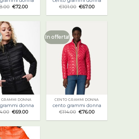
 grammi donna
cento grammi donna
8.00
€
72.00
€
101.00
€
67.00
!
In offerta!
 GRAMMI DONNA
CENTO GRAMMI DONNA
 grammi donna
cento grammi donna
4.00
€
69.00
€
114.00
€
76.00