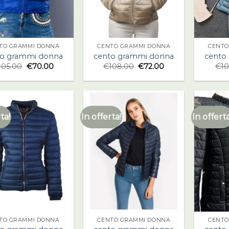
TO GRAMMI DONNA
CENTO GRAMMI DONNA
CENTO
to grammi donna
cento grammi donna
cento
105.00
€
70.00
€
108.00
€
72.00
€
10
ta!
In offerta!
In offerta
TO GRAMMI DONNA
CENTO GRAMMI DONNA
CENTO