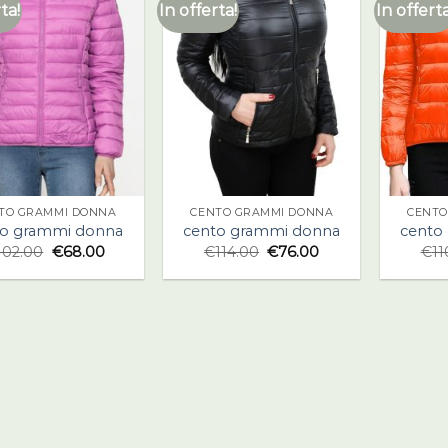
ta!
In offerta!
In offerta
TO GRAMMI DONNA
CENTO GRAMMI DONNA
CENTO
to grammi donna
cento grammi donna
cento
102.00
€
68.00
€
114.00
€
76.00
€
11