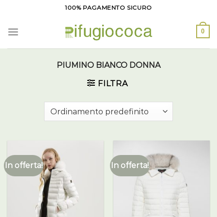
Salta
100% PAGAMENTO SICURO
ai
contenuti
0
PIUMINO BIANCO DONNA
FILTRA
In offerta!
In offerta!