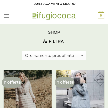
Salta
100% PAGAMENTO SICURO
ai
contenuti
0
SHOP
FILTRA
In offerta!
In offerta!