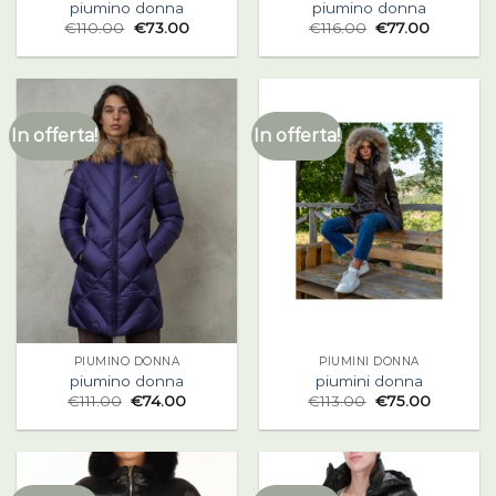
piumino donna
piumino donna
€
110.00
€
73.00
€
116.00
€
77.00
In offerta!
In offerta!
PIUMINO DONNA
PIUMINI DONNA
piumino donna
piumini donna
€
111.00
€
74.00
€
113.00
€
75.00