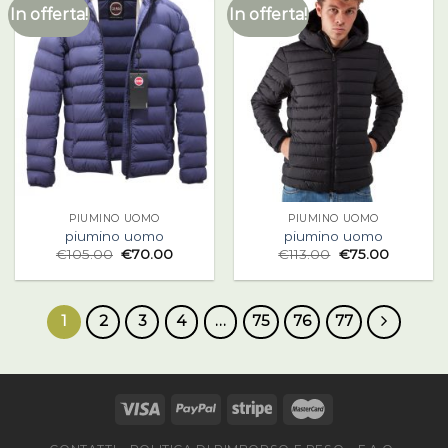
In offerta!
In offerta!
PIUMINO UOMO
PIUMINO UOMO
piumino uomo
piumino uomo
€
105.00
€
70.00
€
113.00
€
75.00
1
2
3
4
…
75
76
77