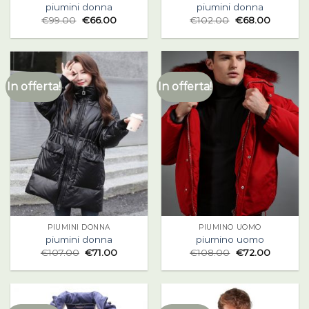
piumini donna
piumini donna
€
99.00
€
66.00
€
102.00
€
68.00
In offerta!
In offerta!
PIUMINI DONNA
PIUMINO UOMO
piumini donna
piumino uomo
€
107.00
€
71.00
€
108.00
€
72.00