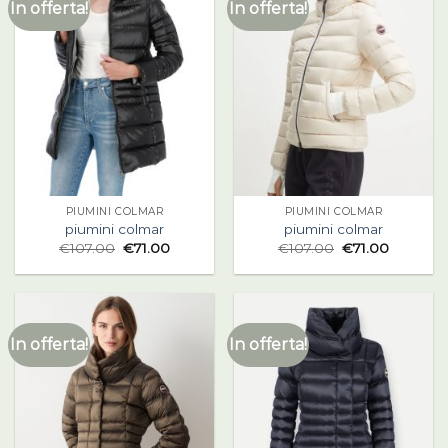
In offerta!
In offerta!
PIUMINI COLMAR
PIUMINI COLMAR
piumini colmar
piumini colmar
€
107.00
€
71.00
€
107.00
€
71.00
In offerta!
In offerta!