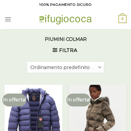
Salta
100% PAGAMENTO SICURO
ai
contenuti
0
PIUMINI COLMAR
FILTRA
In offerta!
In offerta!