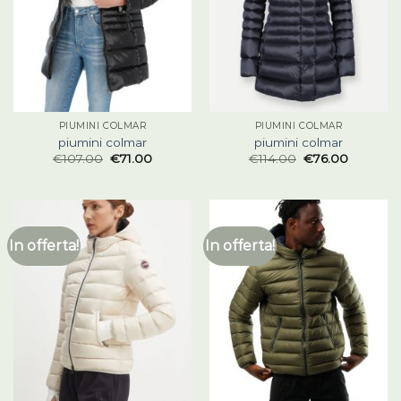
PIUMINI COLMAR
PIUMINI COLMAR
piumini colmar
piumini colmar
€
107.00
€
71.00
€
114.00
€
76.00
In offerta!
In offerta!