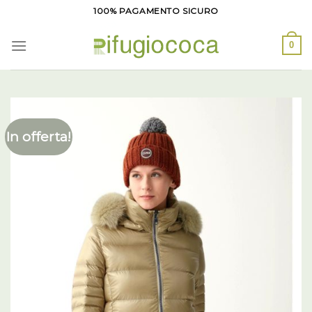
Salta
100% PAGAMENTO SICURO
ai
contenuti
0
In offerta!