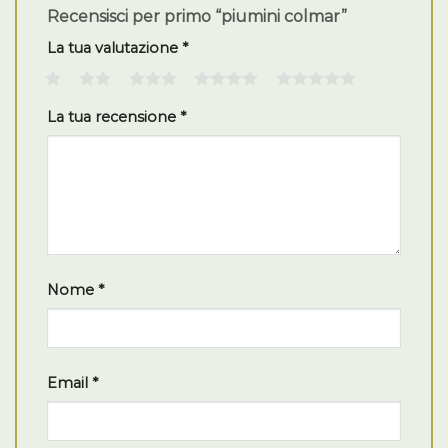
Recensisci per primo “piumini colmar”
La tua valutazione
*
1
2
3
4
5
La tua recensione
*
Nome
*
Email
*