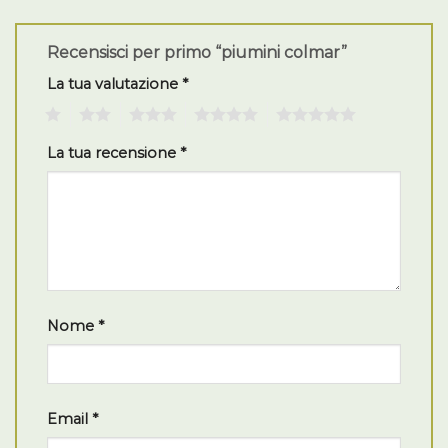
Recensisci per primo “piumini colmar”
La tua valutazione
*
1
2
3
4
5
La tua recensione
*
Nome
*
Email
*