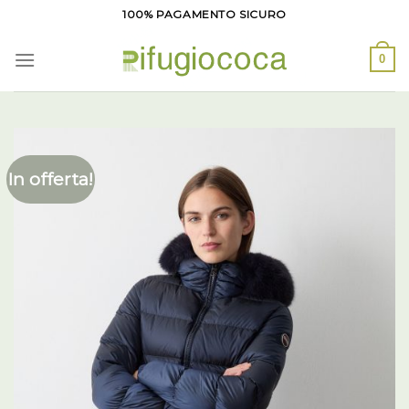
Salta
100% PAGAMENTO SICURO
ai
contenuti
0
In offerta!