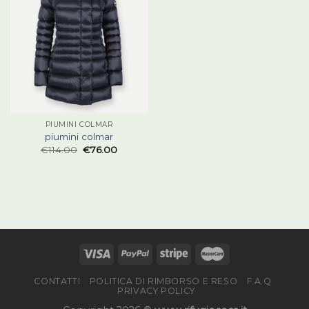
PIUMINI COLMAR
piumini colmar
€
114.00
€
76.00
CONTATTI
POLITICA DI RIMBORSO E RESO
F.A.Q
PRIVACY POLICY