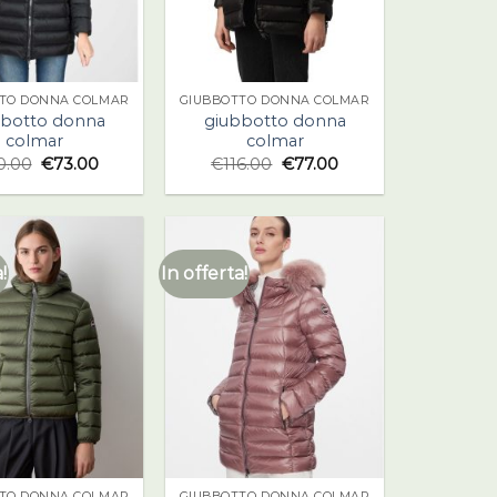
TO DONNA COLMAR
GIUBBOTTO DONNA COLMAR
bbotto donna
giubbotto donna
colmar
colmar
0.00
€
73.00
€
116.00
€
77.00
!
In offerta!
TO DONNA COLMAR
GIUBBOTTO DONNA COLMAR