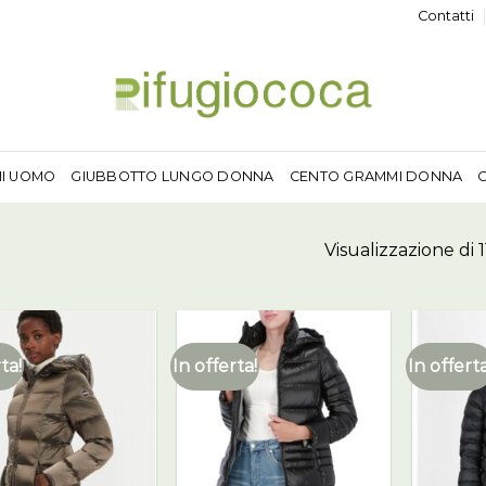
Contatti
MI UOMO
GIUBBOTTO LUNGO DONNA
CENTO GRAMMI DONNA
Visualizzazione di 11
ta!
In offerta!
In offerta