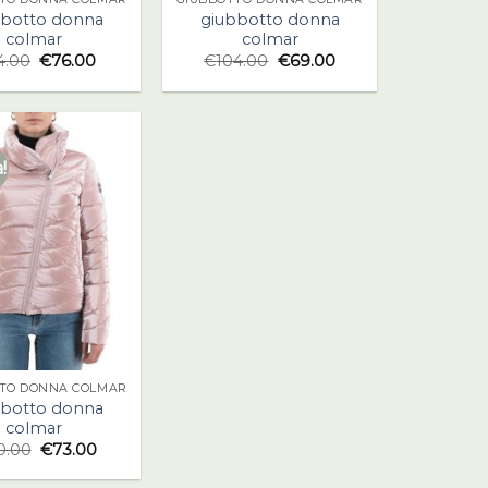
bbotto donna
giubbotto donna
colmar
colmar
4.00
€
76.00
€
104.00
€
69.00
!
TO DONNA COLMAR
bbotto donna
colmar
0.00
€
73.00