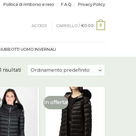
Politica di rimborso e reso
F.A.Q
Privacy Policy
0
ACCEDI
CARRELLO /
€
0.00
GIUBBOTTI UOMO INVERNALI
 risultati
!
In offerta!