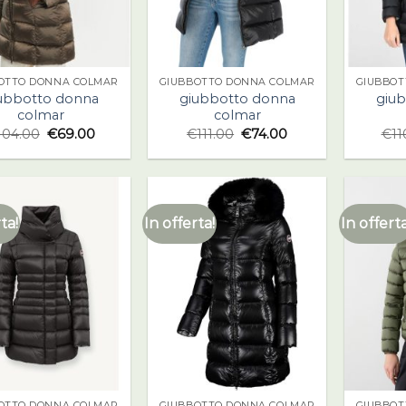
OTTO DONNA COLMAR
GIUBBOTTO DONNA COLMAR
GIUBBOT
ubbotto donna
giubbotto donna
giu
colmar
colmar
104.00
€
69.00
€
111.00
€
74.00
€
11
ta!
In offerta!
In offerta
OTTO DONNA COLMAR
GIUBBOTTO DONNA COLMAR
GIUBBOT