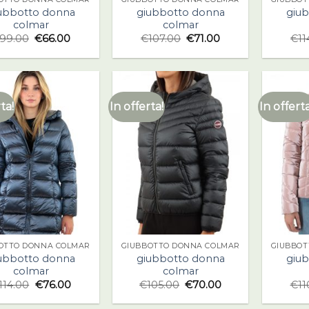
ubbotto donna
giubbotto donna
giu
colmar
colmar
99.00
€
66.00
€
107.00
€
71.00
€
11
ta!
In offerta!
In offerta
OTTO DONNA COLMAR
GIUBBOTTO DONNA COLMAR
GIUBBOT
ubbotto donna
giubbotto donna
giu
colmar
colmar
114.00
€
76.00
€
105.00
€
70.00
€
11