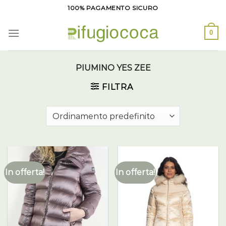
Salta
100% PAGAMENTO SICURO
ai
contenuti
0
PIUMINO YES ZEE
FILTRA
In offerta!
In offerta!