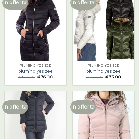
In offerta!
In offerta!
PIUMINO YES ZEE
PIUMINO YES ZEE
piumino yes zee
piumino yes zee
€
114.00
€
76.00
€
110.00
€
73.00
In offerta!
In offerta!