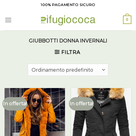
Salta
100% PAGAMENTO SICURO
ai
contenuti
0
GIUBBOTTI DONNA INVERNALI
FILTRA
In offerta!
In offerta!