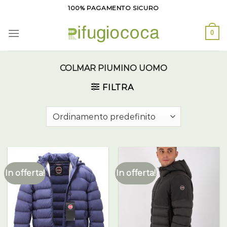
Salta
100% PAGAMENTO SICURO
ai
contenuti
0
COLMAR PIUMINO UOMO
FILTRA
In offerta!
In offerta!