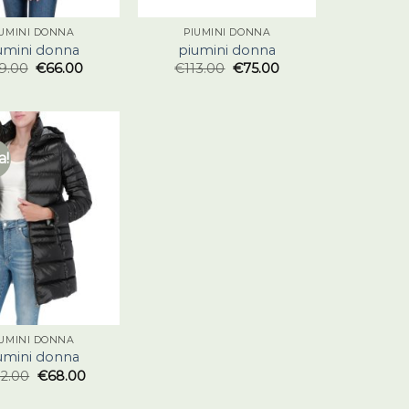
IUMINI DONNA
PIUMINI DONNA
umini donna
piumini donna
9.00
€
66.00
€
113.00
€
75.00
a!
IUMINI DONNA
umini donna
02.00
€
68.00