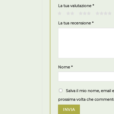
La tua valutazione
*
1
2
3
4
La tua recensione
*
Nome
*
Salva il mio nome, email 
prossima volta che comment