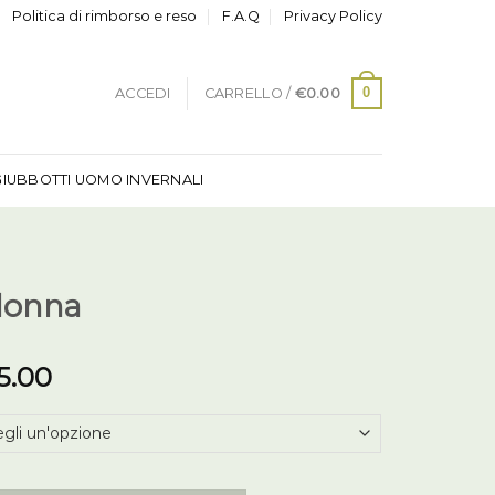
Politica di rimborso e reso
F.A.Q
Privacy Policy
0
ACCEDI
CARRELLO /
€
0.00
GIUBBOTTI UOMO INVERNALI
donna
5.00