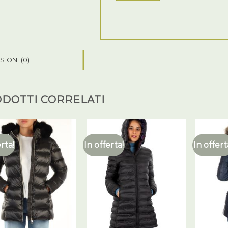
IONI (0)
DOTTI CORRELATI
erta!
In offerta!
In offert