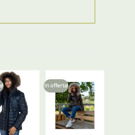
a!
In offerta!