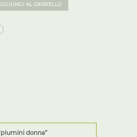
antità
AGGIUNGI AL CARRELLO
 “piumini donna”