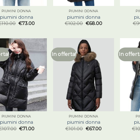
PIUMINI DONNA
PIUMINI DONNA
P
piumini donna
piumini donna
pi
€
110.00
€
73.00
€
102.00
€
68.00
€
9
erta!
In offerta!
In offert
PIUMINI DONNA
PIUMINI DONNA
P
piumini donna
piumini donna
pi
€
107.00
€
71.00
€
101.00
€
67.00
€
1