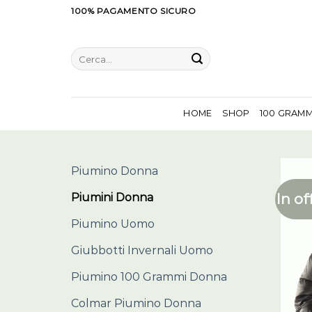
Salta
100% PAGAMENTO SICURO
ai
contenuti
Cerca:
HOME
SHOP
100 GRAM
Piumino Donna
In of
Piumini Donna
Piumino Uomo
Giubbotti Invernali Uomo
Piumino 100 Grammi Donna
Colmar Piumino Donna