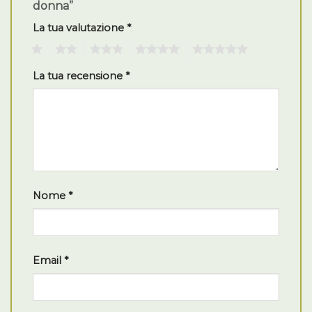
donna”
La tua valutazione
*
1
2
3
4
5
La tua recensione
*
Nome
*
Email
*