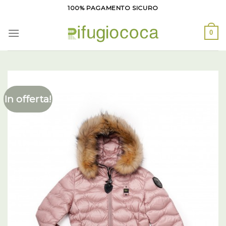
Salta
100% PAGAMENTO SICURO
ai
contenuti
0
In offerta!