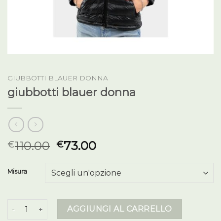
GIUBBOTTI BLAUER DONNA
giubbotti blauer donna
110.00
73.00
€
€
Misura
giubbotti blauer donna quantità
AGGIUNGI AL CARRELLO