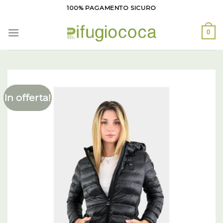
Salta
100% PAGAMENTO SICURO
ai
contenuti
0
In offerta!