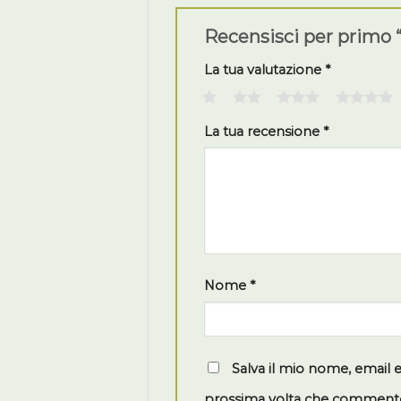
Recensisci per primo 
La tua valutazione
*
1
2
3
4
La tua recensione
*
Nome
*
Salva il mio nome, email 
prossima volta che comment