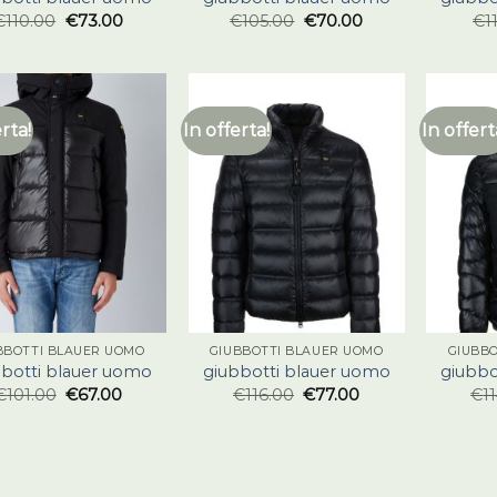
€
110.00
€
73.00
€
105.00
€
70.00
€
1
erta!
In offerta!
In offert
BBOTTI BLAUER UOMO
GIUBBOTTI BLAUER UOMO
GIUBB
bbotti blauer uomo
giubbotti blauer uomo
giubbo
€
101.00
€
67.00
€
116.00
€
77.00
€
1