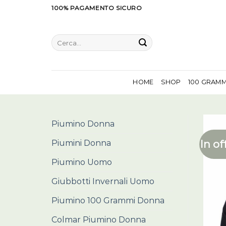
Salta
100% PAGAMENTO SICURO
ai
contenuti
Cerca:
HOME
SHOP
100 GRAM
Piumino Donna
In of
Piumini Donna
Piumino Uomo
Giubbotti Invernali Uomo
Piumino 100 Grammi Donna
Colmar Piumino Donna