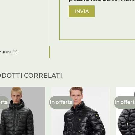
IONI (0)
DOTTI CORRELATI
erta!
In offerta!
In offert