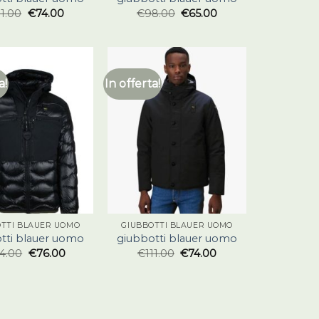
11.00
€
74.00
€
98.00
€
65.00
a!
In offerta!
OTTI BLAUER UOMO
GIUBBOTTI BLAUER UOMO
tti blauer uomo
giubbotti blauer uomo
14.00
€
76.00
€
111.00
€
74.00