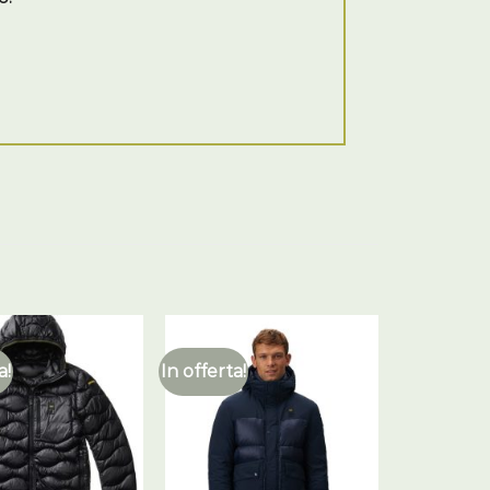
a!
In offerta!