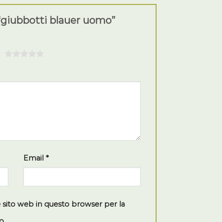
“giubbotti blauer uomo”
5
Email
*
e sito web in questo browser per la
o.