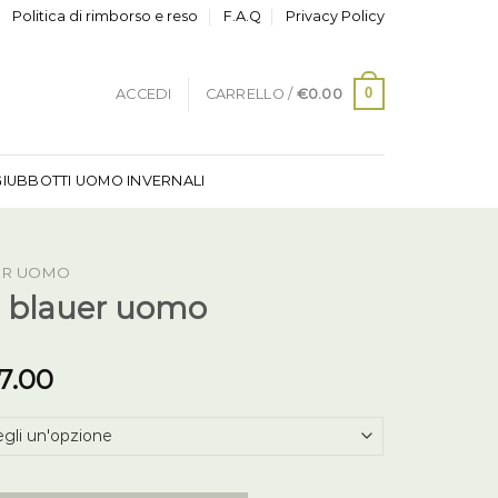
Politica di rimborso e reso
F.A.Q
Privacy Policy
0
ACCEDI
CARRELLO /
€
0.00
GIUBBOTTI UOMO INVERNALI
ER UOMO
i blauer uomo
7.00