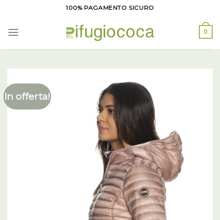
Salta
100% PAGAMENTO SICURO
ai
contenuti
0
In offerta!