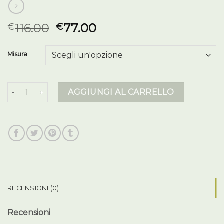
116.00
77.00
€
€
Misura
giubbotti colmar donna quantità
AGGIUNGI AL CARRELLO
RECENSIONI (0)
Recensioni