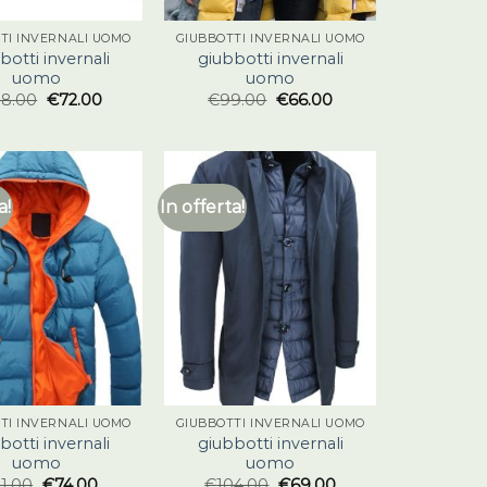
TI INVERNALI UOMO
GIUBBOTTI INVERNALI UOMO
botti invernali
giubbotti invernali
uomo
uomo
08.00
€
72.00
€
99.00
€
66.00
a!
In offerta!
TI INVERNALI UOMO
GIUBBOTTI INVERNALI UOMO
botti invernali
giubbotti invernali
uomo
uomo
11.00
€
74.00
€
104.00
€
69.00