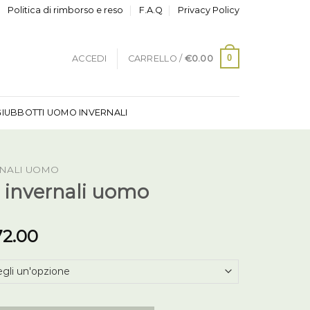
Politica di rimborso e reso
F.A.Q
Privacy Policy
0
ACCEDI
CARRELLO /
€
0.00
GIUBBOTTI UOMO INVERNALI
RNALI UOMO
 invernali uomo
72.00