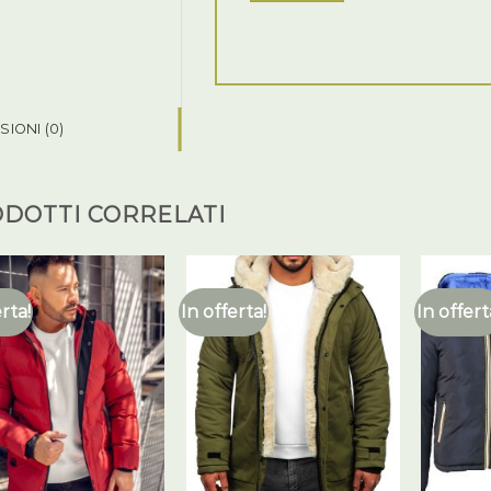
IONI (0)
DOTTI CORRELATI
erta!
In offerta!
In offert