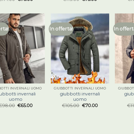
erta!
In offerta!
In offert
BOTTI INVERNALI UOMO
GIUBBOTTI INVERNALI UOMO
GIUBBOT
ubbotti invernali
giubbotti invernali
giub
uomo
uomo
€
98.00
€
65.00
€
105.00
€
70.00
€
1