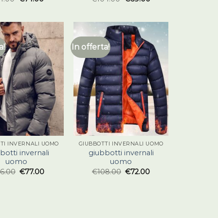
a!
In offerta!
TI INVERNALI UOMO
GIUBBOTTI INVERNALI UOMO
botti invernali
giubbotti invernali
uomo
uomo
16.00
€
77.00
€
108.00
€
72.00