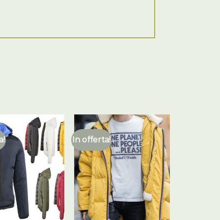
a!
In offerta!