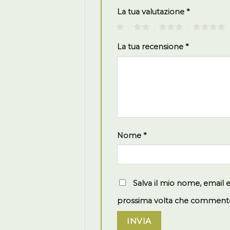
La tua valutazione
*
1
2
3
4
La tua recensione
*
Nome
*
Salva il mio nome, email 
prossima volta che comment