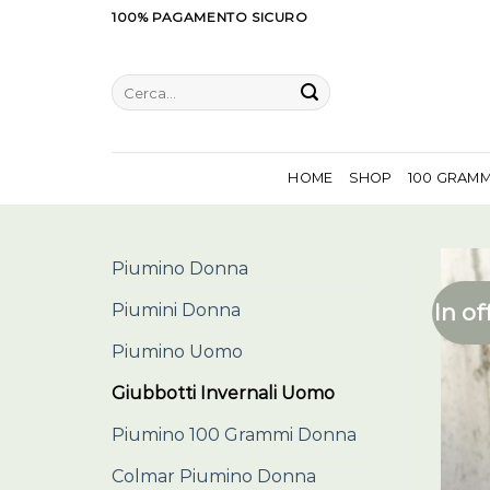
Salta
100% PAGAMENTO SICURO
ai
contenuti
Cerca:
HOME
SHOP
100 GRAM
Piumino Donna
In of
Piumini Donna
Piumino Uomo
Giubbotti Invernali Uomo
Piumino 100 Grammi Donna
Colmar Piumino Donna