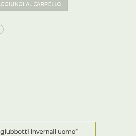
li uomo quantità
AGGIUNGI AL CARRELLO
“giubbotti invernali uomo”