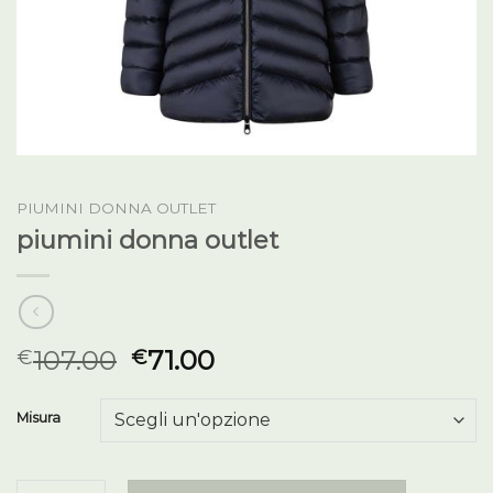
PIUMINI DONNA OUTLET
piumini donna outlet
107.00
71.00
€
€
Misura
piumini donna outlet quantità