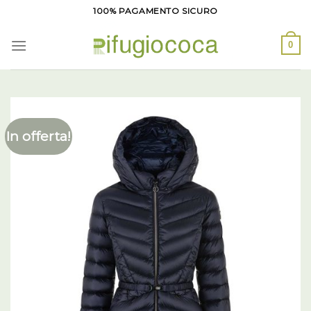
Salta
100% PAGAMENTO SICURO
ai
contenuti
0
In offerta!