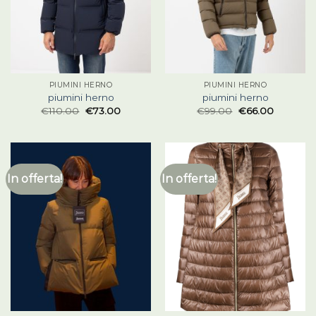
PIUMINI HERNO
PIUMINI HERNO
piumini herno
piumini herno
€
110.00
€
73.00
€
99.00
€
66.00
In offerta!
In offerta!