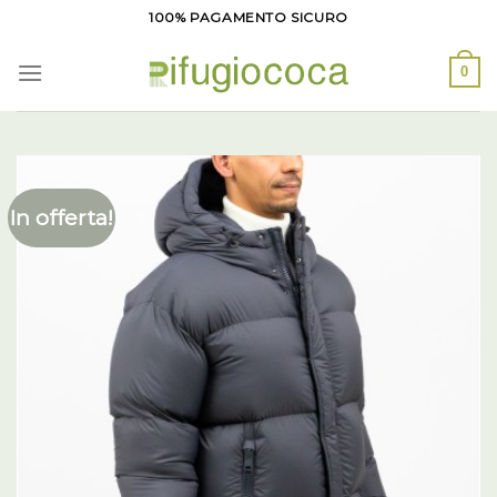
Salta
100% PAGAMENTO SICURO
ai
contenuti
0
In offerta!