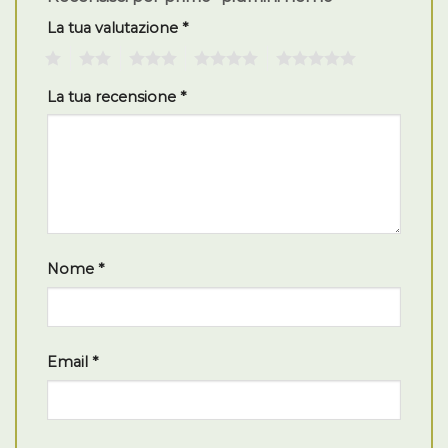
La tua valutazione
*
1
2
3
4
5
La tua recensione
*
Nome
*
Email
*