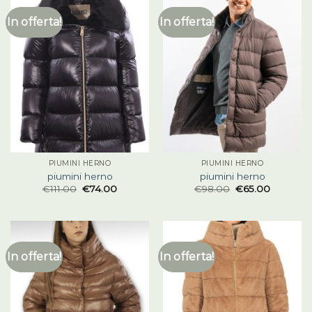
In offerta!
In offerta!
PIUMINI HERNO
PIUMINI HERNO
piumini herno
piumini herno
€
111.00
€
74.00
€
98.00
€
65.00
In offerta!
In offerta!