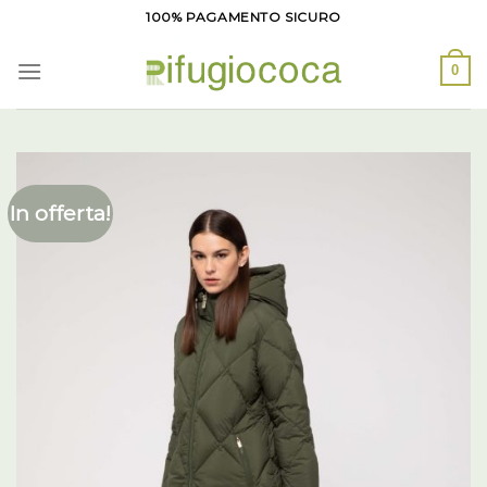
Salta
100% PAGAMENTO SICURO
ai
contenuti
0
In offerta!