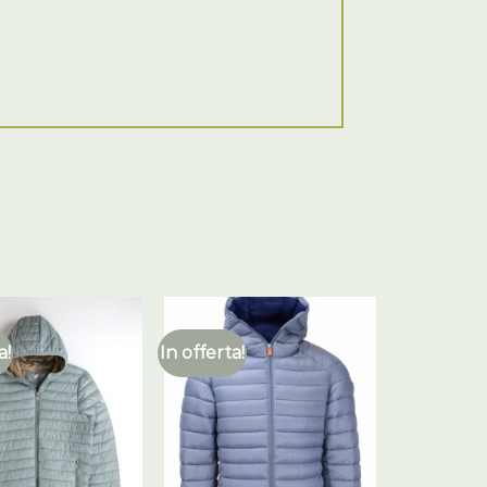
a!
In offerta!