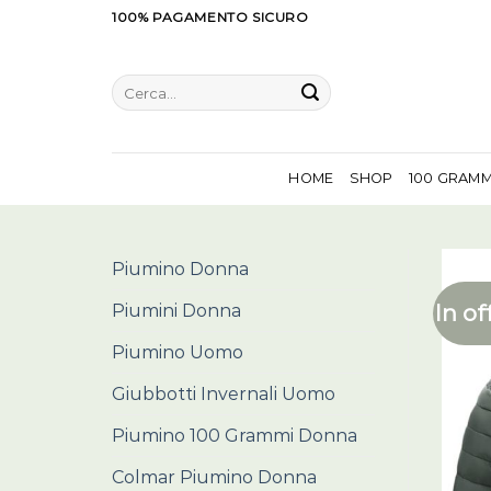
Salta
100% PAGAMENTO SICURO
ai
contenuti
Cerca:
HOME
SHOP
100 GRAM
Piumino Donna
In of
Piumini Donna
Piumino Uomo
Giubbotti Invernali Uomo
Piumino 100 Grammi Donna
Colmar Piumino Donna