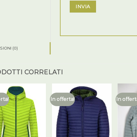
IONI (0)
DOTTI CORRELATI
erta!
In offerta!
In offert