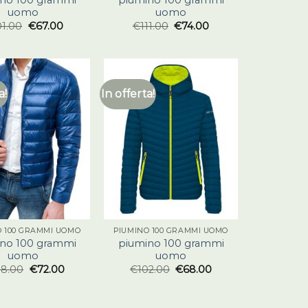
uomo
uomo
01.00
€
67.00
€
111.00
€
74.00
a!
In offerta!
O 100 GRAMMI UOMO
PIUMINO 100 GRAMMI UOMO
no 100 grammi
piumino 100 grammi
uomo
uomo
08.00
€
72.00
€
102.00
€
68.00