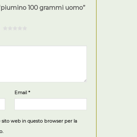
 “piumino 100 grammi uomo”
5
Email
*
e sito web in questo browser per la
o.