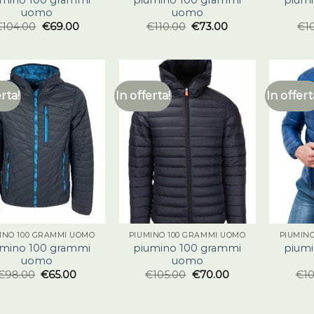
uomo
uomo
€
104.00
€
69.00
€
110.00
€
73.00
€
1
erta!
In offerta!
In offert
INO 100 GRAMMI UOMO
PIUMINO 100 GRAMMI UOMO
PIUMIN
umino 100 grammi
piumino 100 grammi
piumi
uomo
uomo
€
98.00
€
65.00
€
105.00
€
70.00
€
1