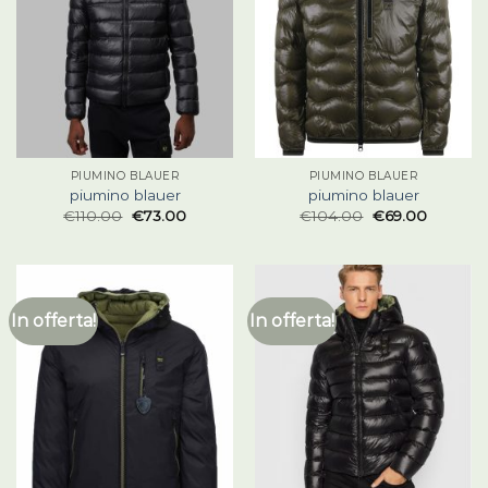
PIUMINO BLAUER
PIUMINO BLAUER
piumino blauer
piumino blauer
€
110.00
€
73.00
€
104.00
€
69.00
In offerta!
In offerta!