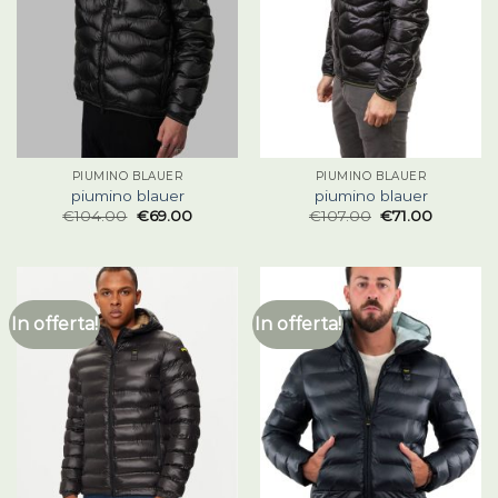
PIUMINO BLAUER
PIUMINO BLAUER
piumino blauer
piumino blauer
€
104.00
€
69.00
€
107.00
€
71.00
In offerta!
In offerta!