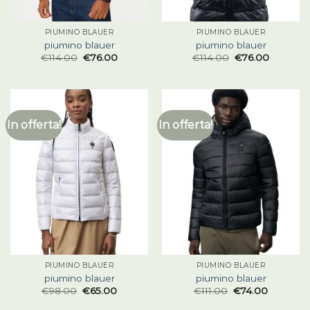
PIUMINO BLAUER
PIUMINO BLAUER
piumino blauer
piumino blauer
€
114.00
€
76.00
€
114.00
€
76.00
In offerta!
In offerta!
PIUMINO BLAUER
PIUMINO BLAUER
piumino blauer
piumino blauer
€
98.00
€
65.00
€
111.00
€
74.00