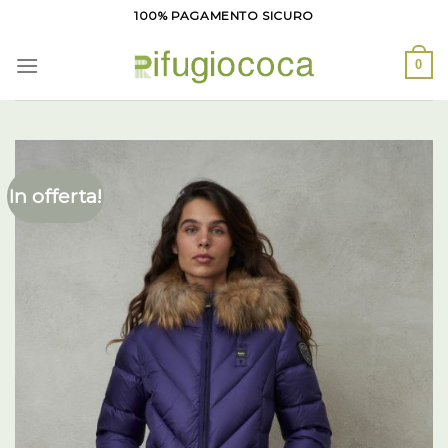
Salta
100% PAGAMENTO SICURO
ai
contenuti
0
In offerta!