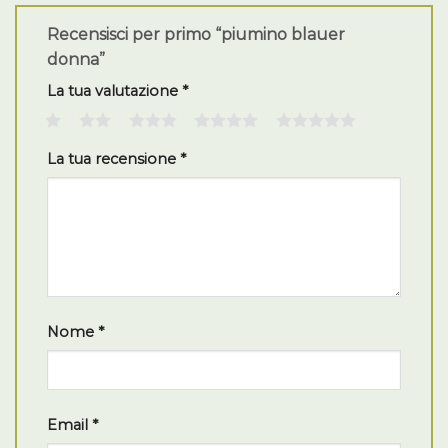
Recensisci per primo “piumino blauer
donna”
La tua valutazione
*
1
2
3
4
5
La tua recensione
*
Nome
*
Email
*